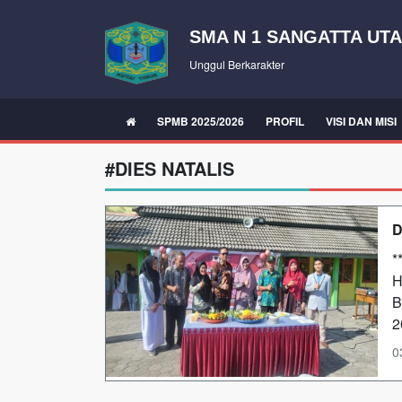
SMA N 1 SANGATTA UT
Unggul Berkarakter
SPMB 2025/2026
PROFIL
VISI DAN MISI
#DIES NATALIS
D
*
H
B
2
0