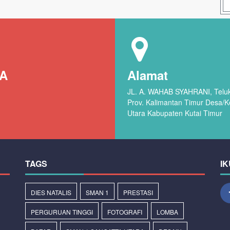
RA
Alamat
JL. A. WAHAB SYAHRANI, Teluk 
Prov. Kalimantan Timur Desa/
Utara Kabupaten Kutai Timur
TAGS
IK
DIES NATALIS
SMAN 1
PRESTASI
PERGURUAN TINGGI
FOTOGRAFI
LOMBA