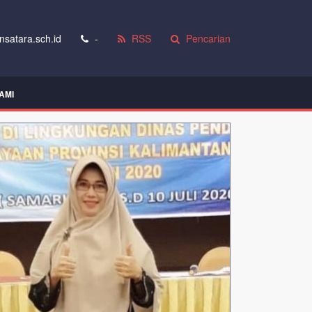
satara.sch.id
-
RSS
Pencarian
AMI