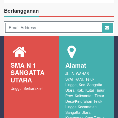
Berlangganan
SMA N 1
Alamat
SANGATTA
JL. A. WAHAB
UTARA
SYAHRANI, Teluk
Lingga, Kec. Sangatta
Unggul Berkarakter
Utara, Kab. Kutai Timur
Prov. Kalimantan Timur
Desa/Kelurahan Teluk
Lingga Kecamatan
Sangatta Utara
Kabupaten Kutai Timur