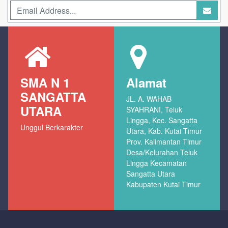
SMA N 1
Alamat
SANGATTA
JL. A. WAHAB
UTARA
SYAHRANI, Teluk
Lingga, Kec. Sangatta
Unggul Berkarakter
Utara, Kab. Kutai Timur
Prov. Kalimantan Timur
Desa/Kelurahan Teluk
Lingga Kecamatan
Sangatta Utara
Kabupaten Kutai Timur