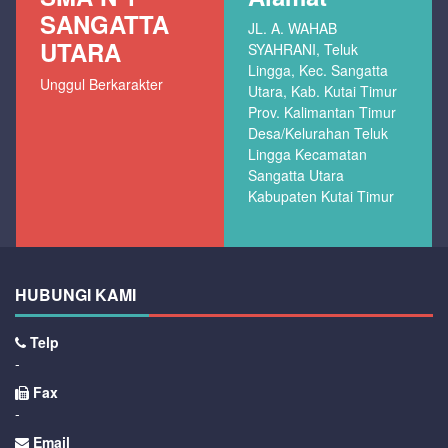
SANGATTA
JL. A. WAHAB
UTARA
SYAHRANI, Teluk
Lingga, Kec. Sangatta
Unggul Berkarakter
Utara, Kab. Kutai Timur
Prov. Kalimantan Timur
Desa/Kelurahan Teluk
Lingga Kecamatan
Sangatta Utara
Kabupaten Kutai Timur
HUBUNGI KAMI
Telp
-
Fax
-
Email