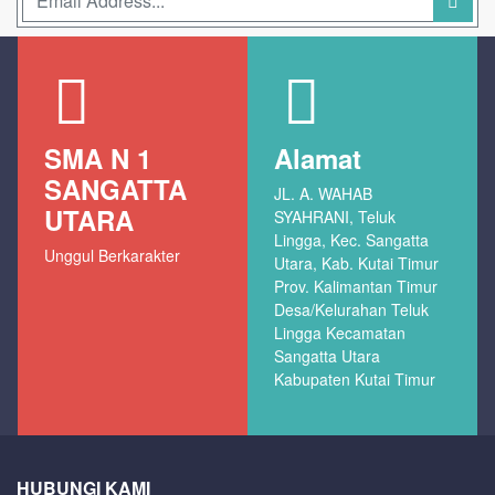
SMA N 1
Alamat
SANGATTA
JL. A. WAHAB
UTARA
SYAHRANI, Teluk
Lingga, Kec. Sangatta
Unggul Berkarakter
Utara, Kab. Kutai Timur
Prov. Kalimantan Timur
Desa/Kelurahan Teluk
Lingga Kecamatan
Sangatta Utara
Kabupaten Kutai Timur
HUBUNGI KAMI