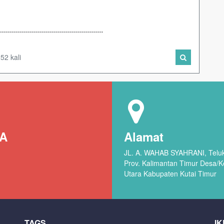
....................................................
52 kali
RA
Alamat
JL. A. WAHAB SYAHRANI, Teluk 
Prov. Kalimantan Timur Desa/
Utara Kabupaten Kutai Timur
TAGS
IK