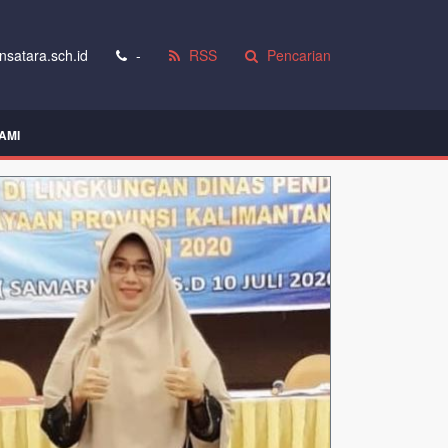
satara.sch.id
-
RSS
Pencarian
AMI