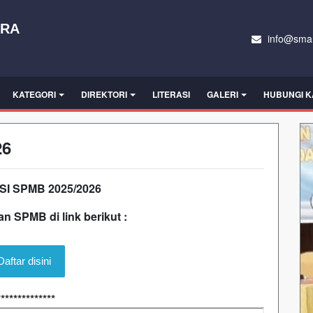
ARA
info@sman
KATEGORI
DIREKTORI
LITERASI
GALERI
HUBUNGI K
26
I SPMB 2025/2026
n SPMB di link berikut :
Daftar disini
**************