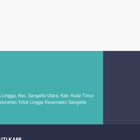
Lingga, Kec. Sangatta Utara, Kab. Kutai Timur
Kelurahan Teluk Lingga Kecamatan Sangatta
UTI KAMI