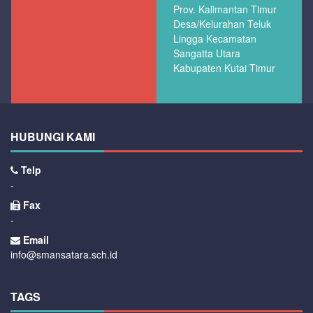
Prov. Kalimantan Timur
Desa/Kelurahan Teluk
Lingga Kecamatan
Sangatta Utara
Kabupaten Kutai Timur
HUBUNGI KAMI
Telp
-
Fax
-
Email
info@smansatara.sch.id
TAGS