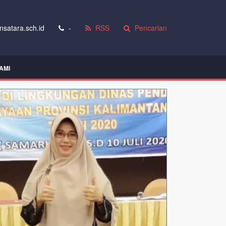
satara.sch.id
-
RSS
Pencarian
AMI