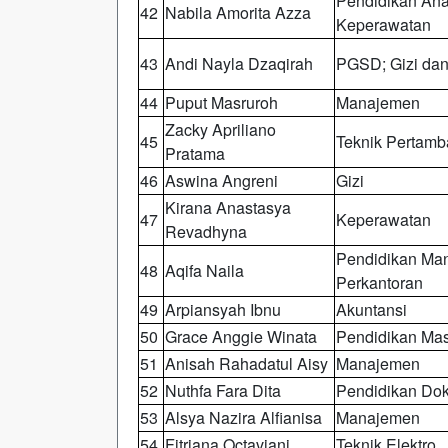
Pendidikan Ana
42
Nabila Amorita Azza
Keperawatan
43
Andi Nayla Dzaqirah
PGSD; Gizi dan
44
Puput Masruroh
Manajemen
Zacky Apriliano
45
Teknik Pertam
Pratama
46
Aswina Angreni
Gizi
Kirana Anastasya
47
Keperawatan
Revadhyna
Pendidikan Ma
48
Aqifa Naila
Perkantoran
49
Arpiansyah Ibnu
Akuntansi
50
Grace Anggie Winata
Pendidikan Mas
51
Anisah Rahadatul Aisy
Manajemen
52
Nuthfa Fara Dita
Pendidikan Dok
53
Alsya Nazira Alfianisa
Manajemen
54
Fitriana Octaviani
Teknik Elektro