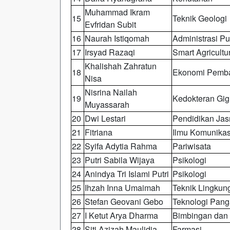
Muhammad Ikram
15
Teknik Geologi
Evfridan Subit
16
Naurah Istiqomah
Administrasi Pu
17
Irsyad Razaqi
Smart Agricultu
Khalishah Zahratun
18
Ekonomi Pemb
Nisa
Nisrina Nailah
19
Kedokteran Gig
Muyassarah
20
Dwi Lestari
Pendidikan Ja
21
Fitriana
Ilmu Komunikas
22
Syifa Adytia Rahma
Pariwisata
23
Putri Sabila Wijaya
Psikologi
24
Anindya Tri Islami Putri
Psikologi
25
Ihzah Inna Umaimah
Teknik Lingkun
26
Stefan Geovani Gebo
Teknologi Pan
27
I Ketut Arya Dharma
Bimbingan dan 
28
Siti Azizah Maulidia
Farmasi