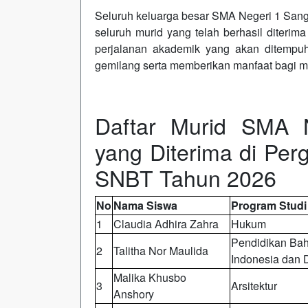
Seluruh keluarga besar SMA Negeri 1 San
seluruh murid yang telah berhasil diterim
perjalanan akademik yang akan ditemp
gemilang serta memberikan manfaat bagi m
Daftar Murid SMA N
yang Diterima di Perg
SNBT Tahun 2026
No
Nama Siswa
Program Studi
1
Claudia Adhira Zahra
Hukum
Pendidikan Bah
2
Talitha Nor Maulida
Indonesia dan 
Malika Khusbo
3
Arsitektur
Anshory