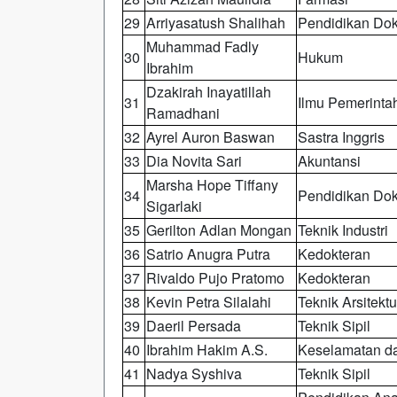
29
Arriyasatush Shalihah
Pendidikan Do
Muhammad Fadly
30
Hukum
Ibrahim
Dzakirah Inayatillah
31
Ilmu Pemerinta
Ramadhani
32
Ayrel Auron Baswan
Sastra Inggris
33
Dia Novita Sari
Akuntansi
Marsha Hope Tiffany
34
Pendidikan Dok
Sigarlaki
35
Gerilton Adlan Mongan
Teknik Industri
36
Satrio Anugra Putra
Kedokteran
37
Rivaldo Pujo Pratomo
Kedokteran
38
Kevin Petra Silalahi
Teknik Arsitektu
39
Daeril Persada
Teknik Sipil
40
Ibrahim Hakim A.S.
Keselamatan da
41
Nadya Syshiva
Teknik Sipil