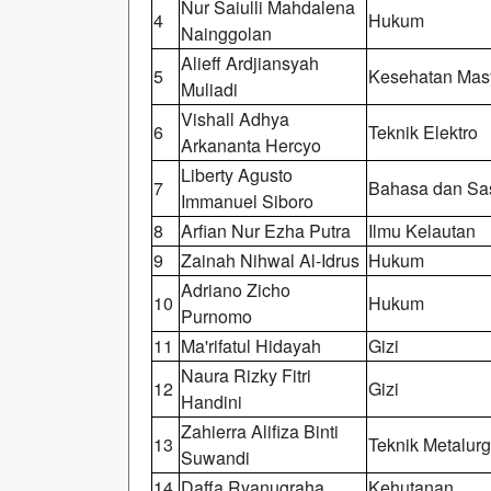
Nur Saiulli Mahdalena
4
Hukum
Nainggolan
Alieff Ardjiansyah
5
Kesehatan Mas
Muliadi
Vishall Adhya
6
Teknik Elektro
Arkananta Hercyo
Liberty Agusto
7
Bahasa dan Sas
Immanuel Siboro
8
Arfian Nur Ezha Putra
Ilmu Kelautan
9
Zainah Nihwal Al-Idrus
Hukum
Adriano Zicho
10
Hukum
Purnomo
11
Ma'rifatul Hidayah
Gizi
Naura Rizky Fitri
12
Gizi
Handini
Zahierra Alifiza Binti
13
Teknik Metalurg
Suwandi
14
Daffa Ryanugraha
Kehutanan